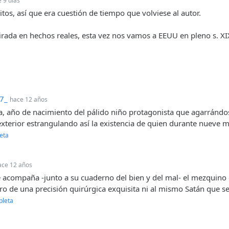
 9 días
itos, así que era cuestión de tiempo que volviese al autor.
irada en hechos reales, esta vez nos vamos a EEUU en pleno s. X
7_
hace 12 años
año de nacimiento del pálido niño protagonista que agarrándos
exterior estrangulando así la existencia de quien durante nueve me
eta
ace 12 años
 acompaña -junto a su cuaderno del bien y del mal- el mezquino 
ro de una precisión quirúrgica exquisita ni al mismo Satán que se 
pleta