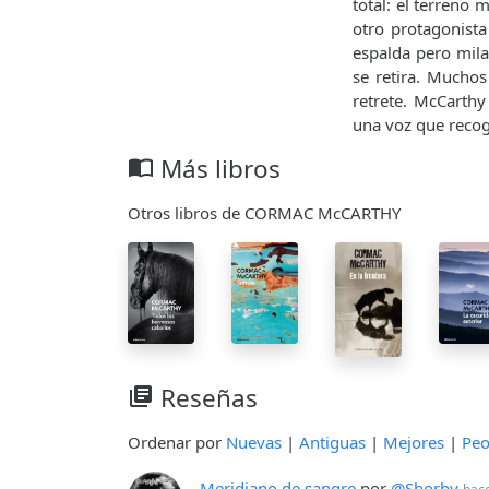
total: el terreno 
otro protagonista
espalda pero mil
se retira. Muchos
retrete. McCarthy
una voz que recog
Más libros
import_contacts
Otros libros de CORMAC McCARTHY
Reseñas
library_books
Ordenar por
Nuevas
|
Antiguas
|
Mejores
|
Peo
Meridiano de sangre
por
@Shorby