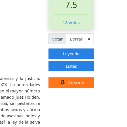
7.5
18 votos
Votar
Leyendo
Listas
encia y la justicia.
Amazon
 XIX. La autoridades
 con el mayor número
 llamado juez Holden,
rba, sin pestañas ni
ambos sexos y afirma
e asesinar indios y
í la ley de la selva