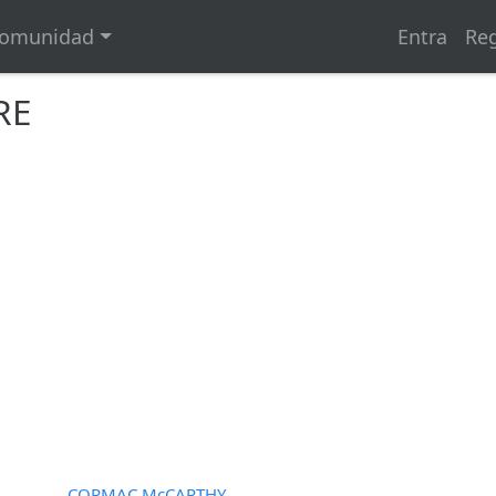
omunidad
Entra
Reg
RE
CORMAC McCARTHY