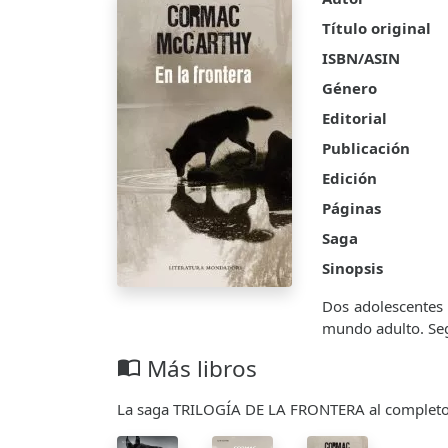
Título original
ISBN/ASIN
Género
Editorial
Publicación
Edición
Páginas
Saga
Sinopsis
Dos adolescentes 
mundo adulto. Segu
Más libros
import_contacts
La saga TRILOGÍA DE LA FRONTERA al complet