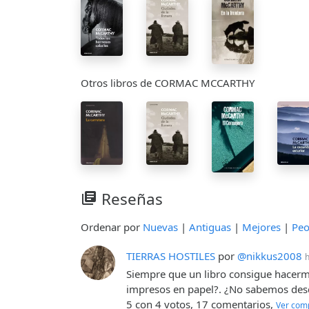
Otros libros de CORMAC MCCARTHY
Reseñas
library_books
Ordenar por
Nuevas
|
Antiguas
|
Mejores
|
Peo
TIERRAS HOSTILES
por
@nikkus2008
Siempre que un libro consigue hacerme
impresos en papel?. ¿No sabemos desde 
5 con 4 votos, 17 comentarios,
Ver com