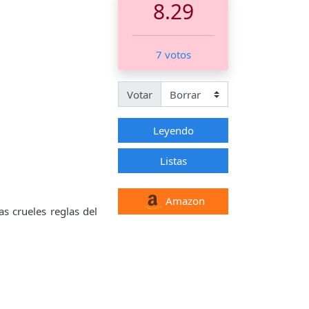
8.29
7 votos
Votar
Leyendo
Listas
Amazon
s crueles reglas del