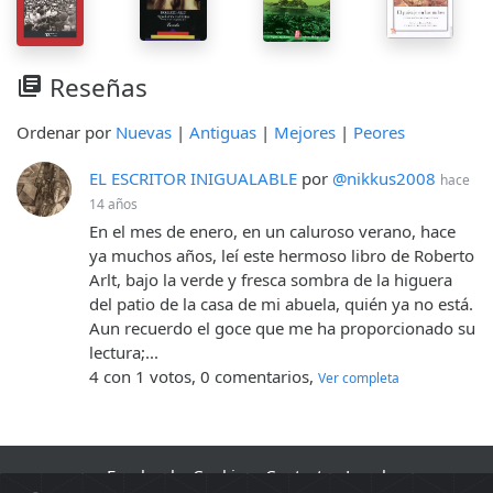
Reseñas
library_books
Ordenar por
Nuevas
|
Antiguas
|
Mejores
|
Peores
EL ESCRITOR INIGUALABLE
por
@nikkus2008
hace
14 años
En el mes de enero, en un caluroso verano, hace
ya muchos años, leí este hermoso libro de Roberto
Arlt, bajo la verde y fresca sombra de la higuera
del patio de la casa de mi abuela, quién ya no está.
Aun recuerdo el goce que me ha proporcionado su
lectura;...
4 con 1 votos, 0 comentarios,
Ver completa
Facebook
·
Cookies
·
Contacto
·
Legal