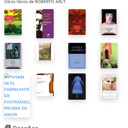
Otros libros de ROBERTO ARLT
library_books