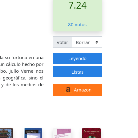
7.24
80 votos
Votar
da su fortuna en una
Leyendo
un cálculo hecho por
obo, Julio Verne nos
Listas
 geográfica, sino el
o y de los medios de
Amazon