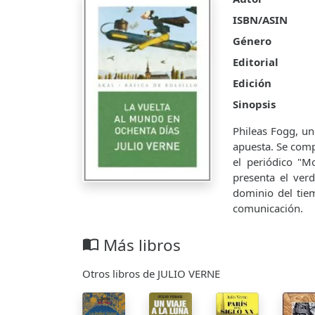
ISBN/ASIN
Género
Editorial
Edición
Sinopsis
Phileas Fogg, u
apuesta. Se comp
el periódico "Mo
presenta el ver
dominio del tie
comunicación.
Más libros
import_contacts
Otros libros de JULIO VERNE