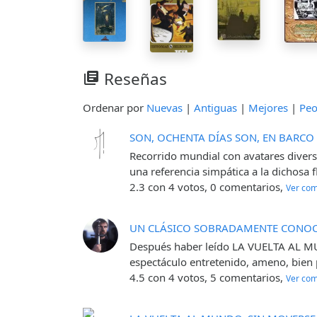
Reseñas
library_books
Ordenar por
Nuevas
|
Antiguas
|
Mejores
|
Peo
SON, OCHENTA DÍAS SON, EN BARCO E
Recorrido mundial con avatares diverso
una referencia simpática a la dichosa 
2.3 con 4 votos, 0 comentarios,
Ver com
UN CLÁSICO SOBRADAMENTE CONOCI
Después haber leído LA VUELTA AL MUN
espectáculo entretenido, ameno, bien 
4.5 con 4 votos, 5 comentarios,
Ver com