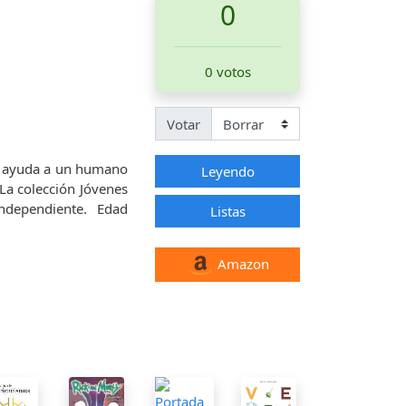
0
0 votos
Votar
mo ayuda a un humano
Leyendo
La colección Jóvenes
ndependiente. Edad
Listas
Amazon