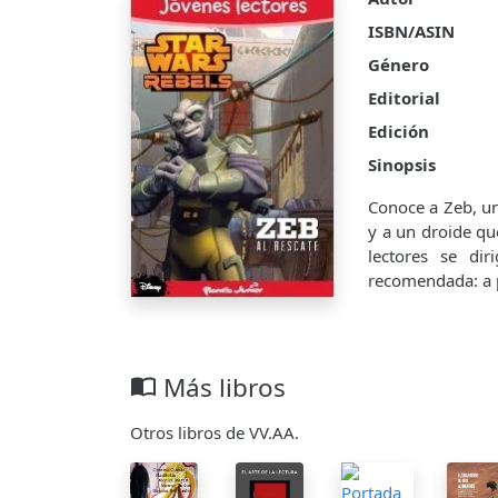
ISBN/ASIN
Género
Editorial
Edición
Sinopsis
Conoce a Zeb, u
y a un droide qu
lectores se di
recomendada: a p
Más libros
import_contacts
Otros libros de VV.AA.