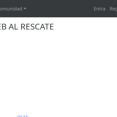
omunidad
Entra
Reg
EB AL RESCATE
VV.AA.