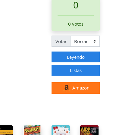
0
0 votos
Votar
Leyendo
Listas
Amazon