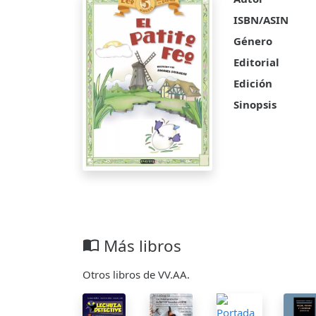
ISBN/ASIN
Género
Editorial
Edición
Sinopsis
Más libros
import_contacts
Otros libros de VV.AA.