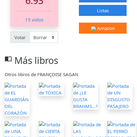
6.93
Listas
15 votos
Amazon
Votar
Más libros
import_contacts
Otros libros de FRANÇOISE SAGAN