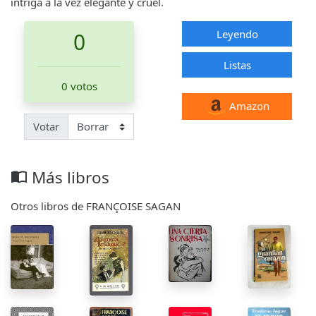
intriga a la vez elegante y cruel.
Leyendo
0
Listas
0 votos
Amazon
Votar
Más libros
import_contacts
Otros libros de FRANÇOISE SAGAN