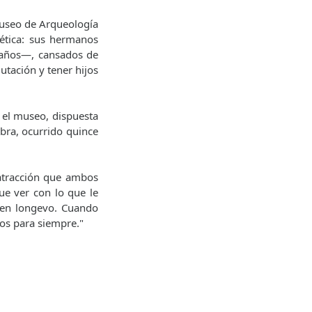
 Museo de Arqueología
nética: sus hermanos
 años—, cansados de
utación y tener hijos
r el museo, dispuesta
abra, ocurrido quince
atracción que ambos
e ver con lo que le
 gen longevo. Cuando
dos para siempre."