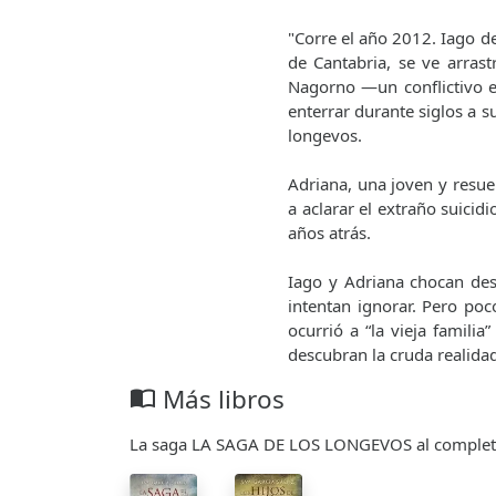
"Corre el año 2012. Iago d
de Cantabria, se ve arrast
Nagorno —un conflictivo e
enterrar durante siglos a s
longevos.
Adriana, una joven y resue
a aclarar el extraño suicid
años atrás.
Iago y Adriana chocan de
intentan ignorar. Pero po
ocurrió a “la vieja famili
descubran la cruda realida
Más libros
import_contacts
La saga LA SAGA DE LOS LONGEVOS al comple