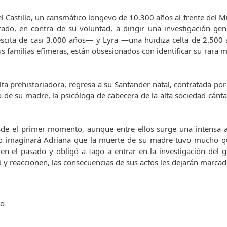
el Castillo, un carismático longevo de 10.300 años al frente del
rado, en contra de su voluntad, a dirigir una investigación ge
scita de casi 3.000 años— y Lyra —una huidiza celta de 2.500
us familias efímeras, están obsesionados con identificar su rara m
lta prehistoriadora, regresa a su Santander natal, contratada po
io de su madre, la psicóloga de cabecera de la alta sociedad cánt
sde el primer momento, aunque entre ellos surge una intensa 
co imaginará Adriana que la muerte de su madre tuvo mucho qu
a” en el pasado y obligó a Iago a entrar en la investigación del
d y reaccionen, las consecuencias de sus actos les dejarán marca
to