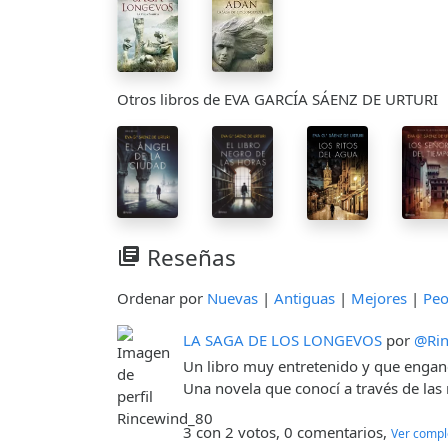
Otros libros de EVA GARCÍA SÁENZ DE URTURI
Reseñas
library_books
Ordenar por
Nuevas
|
Antiguas
|
Mejores
|
Peo
LA SAGA DE LOS LONGEVOS
por
@Rin
Un libro muy entretenido y que enganc
Una novela que conocí a través de las r
3 con 2 votos, 0 comentarios,
Ver compl