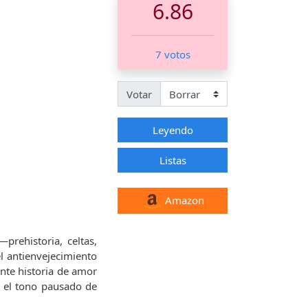
6.86
7 votos
Votar
Leyendo
Listas
Amazon
prehistoria, celtas,
el antienvejecimiento
ente historia de amor
y el tono pausado de