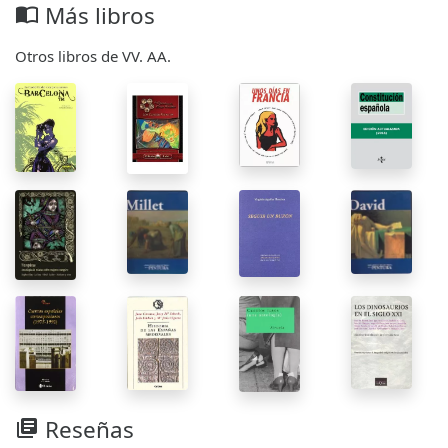
Más libros
import_contacts
Otros libros de VV. AA.
Reseñas
library_books