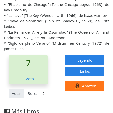
* "El abismo de Chicago" (To the Chicago abyss, 1963), de
Ray Bradbury.
* "La llave" (The Key /Wendell Urth, 1966), de Isaac Asimov.
* "Nave de Sombras" (Ship of Shadows , 1969), de Fritz
Leiber.
* "La Reina del Aire y la Oscuridad" (The Queen of Air and
Darkness, 1971), de Poul Anderson.
* "Siglo de pleno Verano" (Midsummer Century, 1972), de
James Blish.
Leyendo
7
Listas
1 voto
Amazon
Votar
Más libros
import_contacts