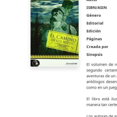
ISBN/ASIN
Género
Editorial
Edición
Páginas
Creada por
Sinopsis
El volumen de r
segundo certame
aventuras de un 
antólogos desen
como en un juego
El libro está i
manera tan certe
Los autores de e