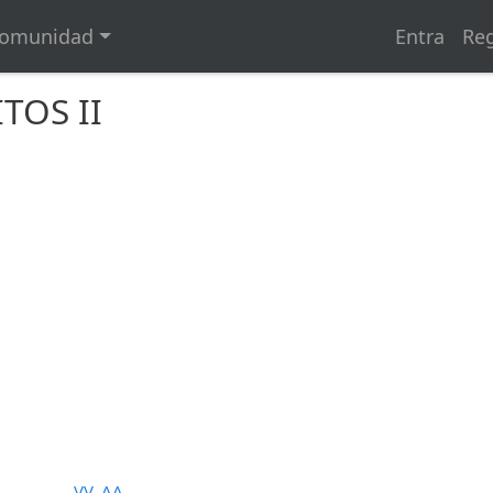
omunidad
Entra
Reg
TOS II
VV. AA.