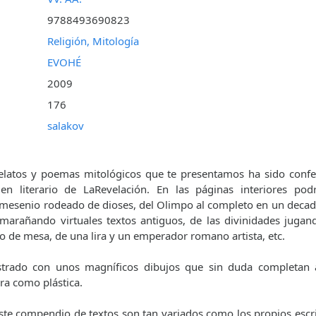
9788493690823
Religión, Mitología
EVOHÉ
2009
176
salakov
elatos y poemas mitológicos que te presentamos ha sido confe
n literario de LaRevelación. En las páginas interiores podr
mesenio rodeado de dioses, del Olimpo al completo en un decade
marañando virtuales textos antiguos, de las divinidades juga
 de mesa, de una lira y un emperador romano artista, etc.
lustrado con unos magníficos dibujos que sin duda completan 
ra como plástica.
ste compendio de textos son tan variados como los propios esc