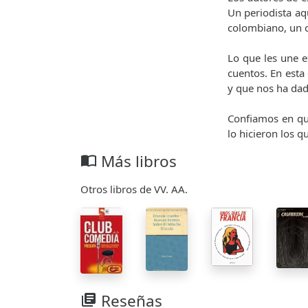
Un periodista aqu
colombiano, un 
Lo que les une e
cuentos. En esta
y que nos ha dado
Confiamos en que
lo hicieron los q
Más libros
import_contacts
Otros libros de VV. AA.
Reseñas
library_books