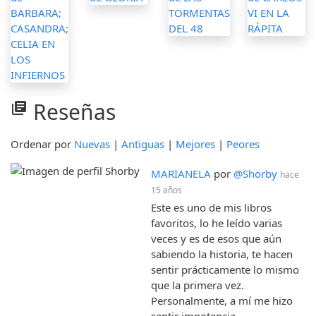
Reseñas
library_books
Ordenar por
Nuevas
|
Antiguas
|
Mejores
|
Peores
MARIANELA
por
@Shorby
hace
15 años
Este es uno de mis libros
favoritos, lo he leído varias
veces y es de esos que aún
sabiendo la historia, te hacen
sentir prácticamente lo mismo
que la primera vez.
Personalmente, a mí me hizo
sentir impotencia.