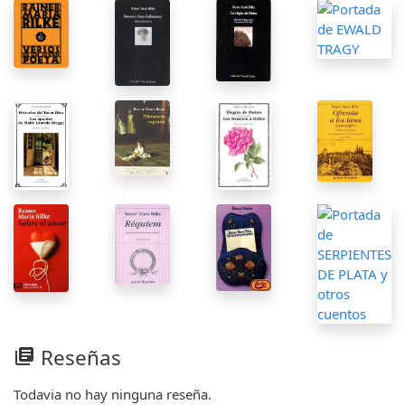
Reseñas
library_books
Todavia no hay ninguna reseña.