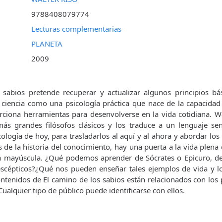
9788408079774
Lecturas complementarias
PLANETA
2009
sabios pretende recuperar y actualizar algunos principios bási
ciencia como una psicología práctica que nace de la capacidad 
rciona herramientas para desenvolverse en la vida cotidiana. Wa
más grandes filósofos clásicos y los traduce a un lenguaje sen
cología de hoy, para trasladarlos al aquí y al ahora y abordar los
es de la historia del conocimiento, hay una puerta a la vida plena
rá mayúscula. ¿Qué podemos aprender de Sócrates o Epicuro, de 
escépticos?¿Qué nos pueden enseñar tales ejemplos de vida y lo
ontenidos de El camino de los sabios están relacionados con l
ualquier tipo de público puede identificarse con ellos.