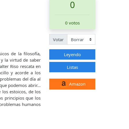
0
0 votos
Votar
cos de la filosofía,
Leyendo
y la virtud de saber
lter Riso rescata en
Listas
cillo y acorde a los
 problemas del día al
Amazon
 que podemos abrir...
los estoicos, de los
s principios que los
os problemas humanos