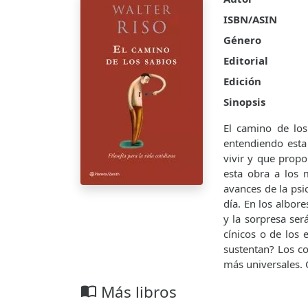
ISBN/ASIN
Género
Editorial
Edición
Sinopsis
El camino de los 
entendiendo esta 
vivir y que propo
esta obra a los 
avances de la psi
día. En los albor
y la sorpresa se
cínicos o de los 
sustentan? Los c
más universales. C
Más libros
import_contacts