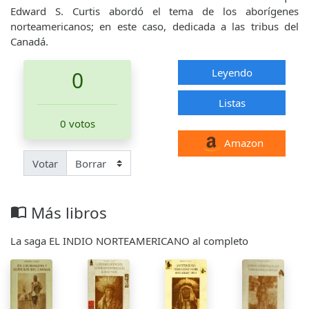
Edward S. Curtis abordó el tema de los aborígenes
norteamericanos; en este caso, dedicada a las tribus del
Canadá.
Leyendo
0
Listas
0 votos
Amazon
Votar
Más libros
import_contacts
La saga EL INDIO NORTEAMERICANO al completo