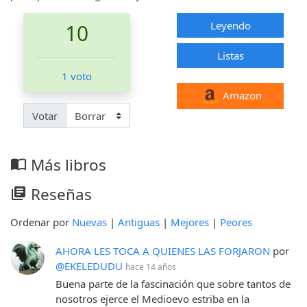
Leyendo
10
Listas
1 voto
Amazon
Votar
Más libros
import_contacts
Reseñas
library_books
Ordenar por
Nuevas
|
Antiguas
|
Mejores
|
Peores
AHORA LES TOCA A QUIENES LAS FORJARON
por
@EKELEDUDU
hace 14 años
Buena parte de la fascinación que sobre tantos de
nosotros ejerce el Medioevo estriba en la