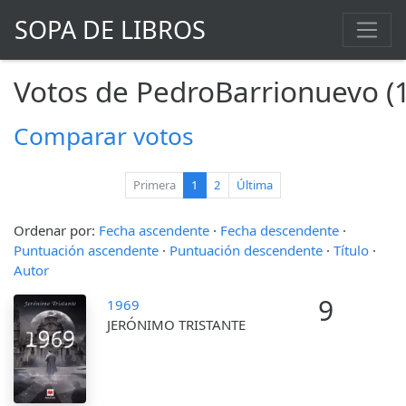
SOPA DE LIBROS
Votos de PedroBarrionuevo (
Comparar votos
(current)
Primera
1
2
Última
Ordenar por:
Fecha ascendente
·
Fecha descendente
·
Puntuación ascendente
·
Puntuación descendente
·
Título
·
Autor
9
1969
JERÓNIMO TRISTANTE