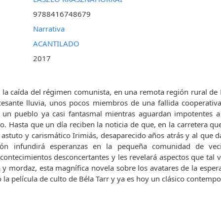
9788416748679
Narrativa
ACANTILADO
2017
la caída del régimen comunista, en una remota región rural de
ncesante lluvia, unos pocos miembros de una fallida cooperativa
 un pueblo ya casi fantasmal mientras aguardan impotentes a
o. Hasta que un día reciben la noticia de que, en la carretera qu
l astuto y carismático Irimiás, desaparecido años atrás y al que
ción infundirá esperanzas en la pequeña comunidad de vec
ontecimientos desconcertantes y les revelará aspectos que tal v
a y mordaz, esta magnífica novela sobre los avatares de la espera
 la película de culto de Béla Tarr y ya es hoy un clásico contemp