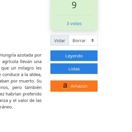
9
3 votos
Votar
 Hungría azotada por
Leyendo
 agrícola llevan una
 que un milagro les
Listas
e conduce a la aldea,
 daban por muerto. Su
Amazon
inos, pero también
ez habrían preferido
nza y el valor de las
oráneo.