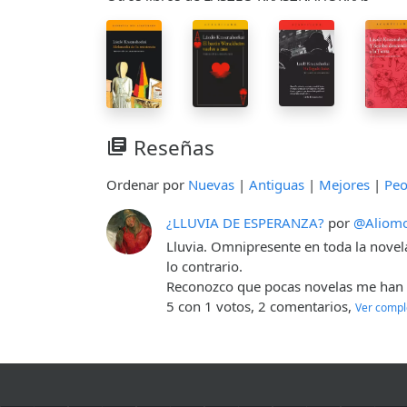
Reseñas
library_books
Ordenar por
Nuevas
|
Antiguas
|
Mejores
|
Peo
¿LLUVIA DE ESPERANZA?
por
@Aliom
Lluvia. Omnipresente en toda la novel
lo contrario.
Reconozco que pocas novelas me han 
5 con 1 votos, 2 comentarios,
Ver compl