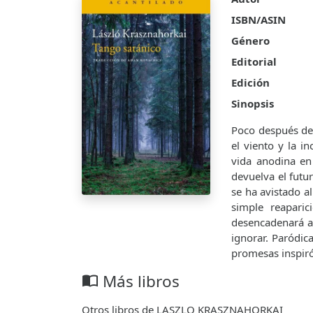
ISBN/ASIN
Género
Editorial
Edición
Sinopsis
Poco después de 
el viento y la i
vida anodina en
devuelva el futur
se ha avistado a
simple reapari
desencadenará ac
ignorar. Paródic
promesas inspiró
Más libros
import_contacts
Otros libros de LASZLO KRASZNAHORKAI