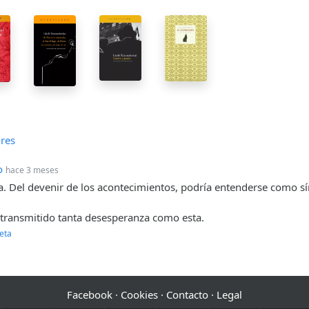
res
o
hace 3 meses
a. Del devenir de los acontecimientos, podría entenderse como sí
transmitido tanta desesperanza como esta.
eta
Facebook
·
Cookies
·
Contacto
·
Legal