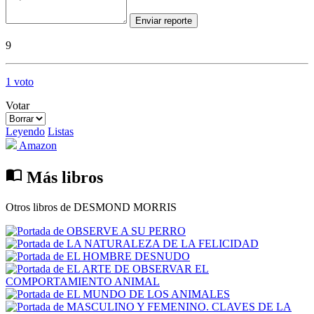
Enviar reporte
9
1 voto
Votar
Leyendo
Listas
Amazon
import_contacts
Más libros
Otros libros de DESMOND MORRIS