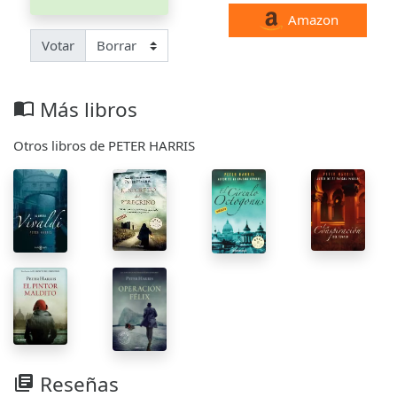
Amazon
Votar
Más libros
import_contacts
Otros libros de PETER HARRIS
Reseñas
library_books