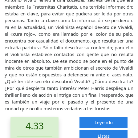
Antonio Vivaldi envió a una sociedad secreta de la que era
miembro, la Fraternitas Charitatis, una terrible información;
estaba en clave, para evitar que pudiera ser leída por otras
personas. Tanto la clave como la información se perdieron.
Ya en la actualidad, un violinista español devoto de Vivaldi,
el «cura rojo», como era llamado por el color de su pelo,
encuentra por casualidad el documento, que resulta ser una
extraña partitura. Sólo falta descifrar su contenido; para ello
el violinista establece contactos con gente que no resulta
inocente en absoluto. De ese modo se pone en el punto de
mira de otros que también ambicionan el secreto de Vivaldi
y que no están dispuestos a detenerse ni ante el asesinato.
¿Qué terrible secreto descubrió Vivaldi? ¿Cómo descifrarlo?
¿Por qué despierta tanto interés? Peter Harris despliega un
thriller lleno de acción e intriga con un final inesperado, que
es también un viaje por el pasado y el presente de una
ciudad que oculta misterios vedados a los turistas.
Leyendo
4.33
Listas