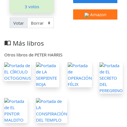
3 votos
Amazon
Votar
Más libros
import_contacts
Otros libros de PETER HARRIS