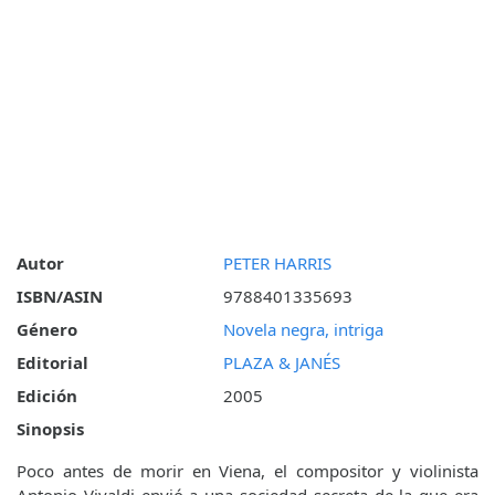
Autor
PETER HARRIS
ISBN/ASIN
9788401335693
Género
Novela negra, intriga
Editorial
PLAZA & JANÉS
Edición
2005
Sinopsis
Poco antes de morir en Viena, el compositor y violinista