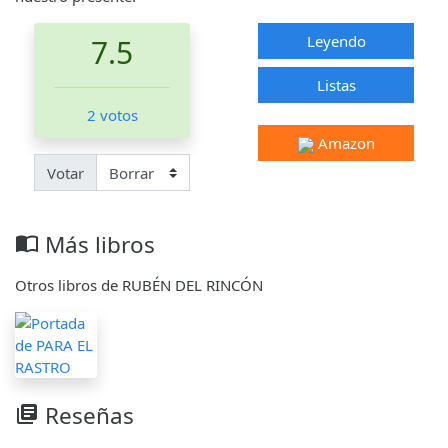
Leyendo
7.5
Listas
2 votos
Amazon
Votar
Más libros
import_contacts
Otros libros de RUBÉN DEL RINCÓN
Reseñas
library_books