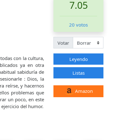
7.05
20 votos
Votar
odas con la cultura,
Leyendo
blicados ya en otra
habitual sabiduría de
Listas
sionarle : Dios, la
a reírse, y hacernos
Amazon
ellos problemas que
ar un poco, en este
ejercicio del humor.