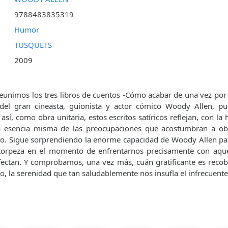
9788483835319
Humor
TUSQUETS
2009
eunimos los tres libros de cuentos -Cómo acabar de una vez por t
 del gran cineasta, guionista y actor cómico Woody Allen, pu
así, como obra unitaria, estos escritos satíricos reflejan, con la 
la esencia misma de las preocupaciones que acostumbran a obse
xo. Sigue sorprendiendo la enorme capacidad de Woody Allen par
a torpeza en el momento de enfrentarnos precisamente con aqu
ctan. Y comprobamos, una vez más, cuán gratificante es recobr
 la serenidad que tan saludablemente nos insufla el infrecuente 