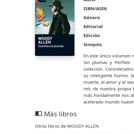
ISBN/ASIN
Género
Editorial
Edición
Sinopsis
En este único volumen r
Sin plumas y Perfiles-
colección. Considerados 
su inteligente humor, 
muerte, el amor y el se
reír, de nuestra propi
más hondamente nos afe
acelerado mundo nuestro,
Más libros
import_contacts
Otros libros de WOODY ALLEN