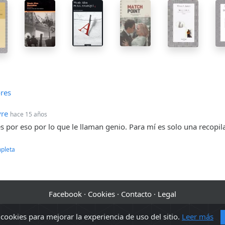
res
re
hace 15 años
 por eso por lo que le llaman genio. Para mí es solo una recopila
pleta
Facebook
·
Cookies
·
Contacto
·
Legal
2010 - 2026 Sopa de libros s2 0.0395
ookies para mejorar la experiencia de uso del sitio.
Leer más