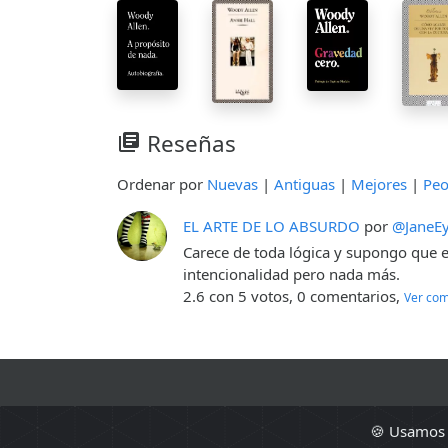
Reseñas
library_books
Ordenar por
Nuevas
|
Antiguas
|
Mejores
|
Peo
EL ARTE DE LO ABSURDO
por
@JaneEy
Carece de toda lógica y supongo que es
intencionalidad pero nada más.
2.6 con 5 votos, 0 comentarios,
Ver com
🍪 Usamos c