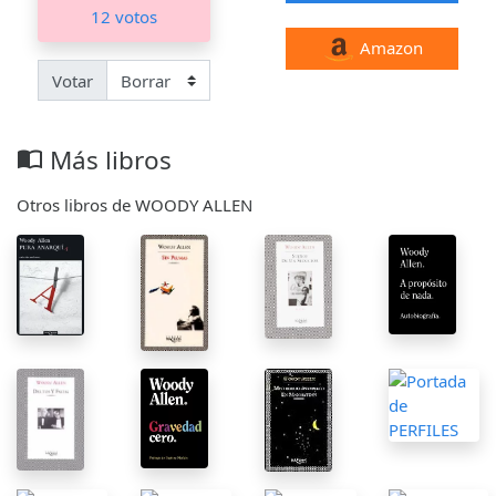
12 votos
Amazon
Votar
Más libros
import_contacts
Otros libros de WOODY ALLEN