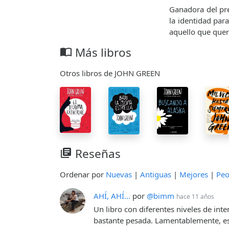
Ganadora del pre
la identidad pa
aquello que que
Más libros
import_contacts
Otros libros de JOHN GREEN
Reseñas
library_books
Ordenar por
Nuevas
|
Antiguas
|
Mejores
|
Peo
AHÍ, AHÍ...
por
@bimm
hace 11 años
Un libro con diferentes niveles de int
bastante pesada. Lamentablemente, es