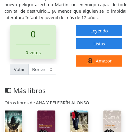
nuevo peligro acecha a Martín: un enemigo capaz de todo
con tal de destruirlo... ¡A menos que alguien se lo impida!.
Literatura Infantil y juvenil de más de 12 años.
Leyendo
0
Listas
0 votos
Amazon
Votar
Más libros
import_contacts
Otros libros de ANA Y PELEGRÍN ALONSO