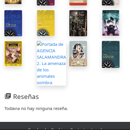
Reseñas
library_books
Todavia no hay ninguna reseña.
Facebook
·
Cookies
·
Contacto
·
Legal