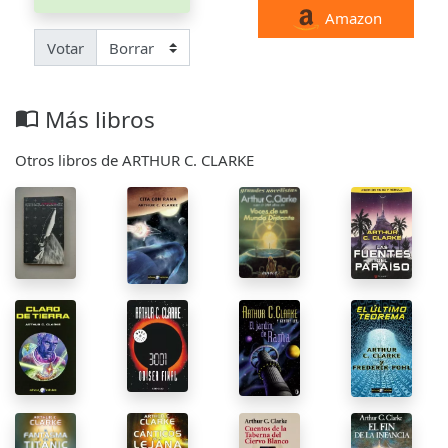
Amazon
Votar
Más libros
import_contacts
Otros libros de ARTHUR C. CLARKE