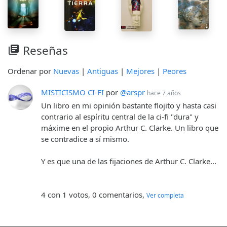
Reseñas
library_books
Ordenar por
Nuevas
|
Antiguas
|
Mejores
|
Peores
MISTICISMO CI-FI
por
@arspr
hace 7 años
Un libro en mi opinión bastante flojito y hasta casi
contrario al espíritu central de la ci-fi "dura" y
máxime en el propio Arthur C. Clarke. Un libro que
se contradice a sí mismo.
Y es que una de las fijaciones de Arthur C. Clarke...
4 con 1 votos, 0 comentarios,
Ver completa