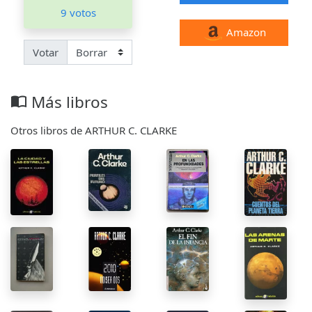
9 votos
Amazon
Votar
Más libros
import_contacts
Otros libros de ARTHUR C. CLARKE