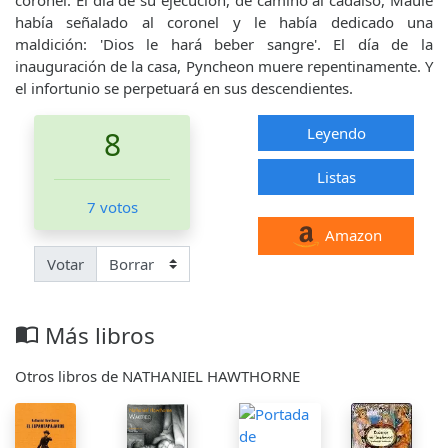
había señalado al coronel y le había dedicado una
maldición: 'Dios le hará beber sangre'. El día de la
inauguración de la casa, Pyncheon muere repentinamente. Y
el infortunio se perpetuará en sus descendientes.
Leyendo
8
Listas
7 votos
Amazon
Votar
Más libros
import_contacts
Otros libros de NATHANIEL HAWTHORNE