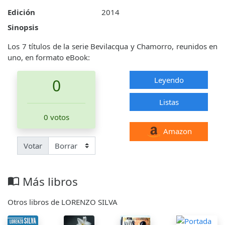
Edición
2014
Sinopsis
Los 7 títulos de la serie Bevilacqua y Chamorro, reunidos en
uno, en formato eBook:
Leyendo
0
Listas
0 votos
Amazon
Votar
Más libros
import_contacts
Otros libros de LORENZO SILVA