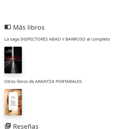
Más libros
import_contacts
La saga INSPECTORES ABAD Y BARROSO al completo
Otros libros de ARANTZA PORTABALES
Reseñas
library_books