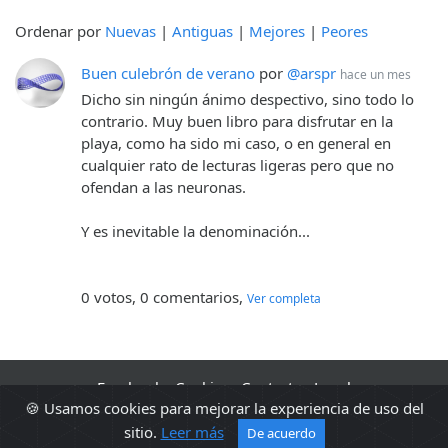
Ordenar por
Nuevas
|
Antiguas
|
Mejores
|
Peores
Buen culebrón de verano
por
@arspr
hace un mes
Dicho sin ningún ánimo despectivo, sino todo lo
contrario. Muy buen libro para disfrutar en la
playa, como ha sido mi caso, o en general en
cualquier rato de lecturas ligeras pero que no
ofendan a las neuronas.
Y es inevitable la denominación...
0 votos, 0 comentarios,
Ver completa
Facebook
·
Cookies
·
Contacto
·
Legal
🍪 Usamos cookies para mejorar la experiencia de uso del
2010 - 2026 Sopa de libros s2 0.0412
sitio.
Leer más
De acuerdo