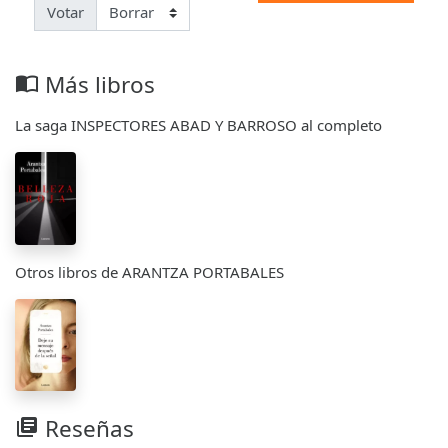
Votar
Más libros
import_contacts
La saga INSPECTORES ABAD Y BARROSO al completo
Otros libros de ARANTZA PORTABALES
Reseñas
library_books