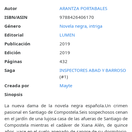
Autor
ARANTZA PORTABALES
ISBN/ASIN
9788426406170
Género
Novela negra, intriga
Editorial
LUMEN
Publicación
2019
Edición
2019
Páginas
432
Saga
INSPECTORES ABAD Y BARROSO
(#1)
Creada por
Mayte
Sinopsis
La nueva dama de la novela negra española.Un crimen
pasional en Santiago de Compostela.Seis sospechosos cenan
en el jardín de una lujosa casa de las afueras de Santiago de
Compostela mientras el cadáver de Xiana Alén, de quince
años, yace en el suelo anegado de sangre de su dormitorio,