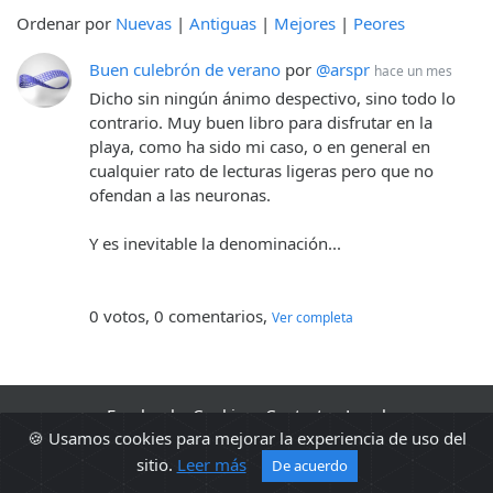
Ordenar por
Nuevas
|
Antiguas
|
Mejores
|
Peores
Buen culebrón de verano
por
@arspr
hace un mes
Dicho sin ningún ánimo despectivo, sino todo lo
contrario. Muy buen libro para disfrutar en la
playa, como ha sido mi caso, o en general en
cualquier rato de lecturas ligeras pero que no
ofendan a las neuronas.
Y es inevitable la denominación...
0 votos, 0 comentarios,
Ver completa
Facebook
·
Cookies
·
Contacto
·
Legal
🍪 Usamos cookies para mejorar la experiencia de uso del
2010 - 2026 Sopa de libros s2 0.0493
sitio.
Leer más
De acuerdo