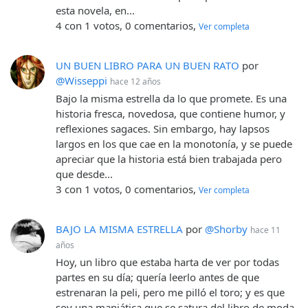
esta novela, en...
4 con 1 votos, 0 comentarios,
Ver completa
UN BUEN LIBRO PARA UN BUEN RATO
por
@Wisseppi
hace 12 años
Bajo la misma estrella da lo que promete. Es una
historia fresca, novedosa, que contiene humor, y
reflexiones sagaces. Sin embargo, hay lapsos
largos en los que cae en la monotonía, y se puede
apreciar que la historia está bien trabajada pero
que desde...
3 con 1 votos, 0 comentarios,
Ver completa
BAJO LA MISMA ESTRELLA
por
@Shorby
hace 11
años
Hoy, un libro que estaba harta de ver por todas
partes en su día; quería leerlo antes de que
estrenaran la peli, pero me pilló el toro; y es que
soy una maniática que se satura del libro de moda