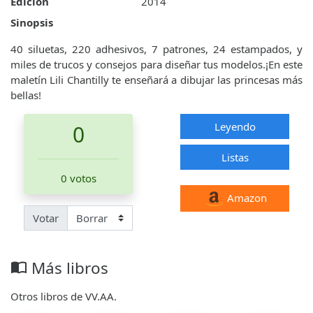
Edición
2014
Sinopsis
40 siluetas, 220 adhesivos, 7 patrones, 24 estampados, y
miles de trucos y consejos para diseñar tus modelos.¡En este
maletín Lili Chantilly te enseñará a dibujar las princesas más
bellas!
Leyendo
0
Listas
0 votos
Amazon
Votar
Más libros
import_contacts
Otros libros de VV.AA.