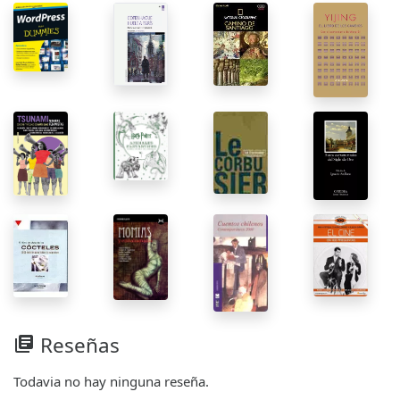
Reseñas
library_books
Todavia no hay ninguna reseña.