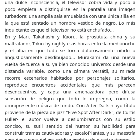
una dulce inconsciencia, el televisor cobra vida y poco a
poco empieza a distinguirse en la pantalla una imagen
turbadora: una amplia sala amueblada con una única silla en
la que está sentado un hombre vestido de negro. Lo más
inquietante es que el televisor no está enchufado...
Eri y Mari, Takahashi y Kaoru, la prostituta china y su
maltratador, Tokio by nighty esas horas entre la medianoche
y el alba en que todo se torna dolorosamente nítido o
angustiosamente desdibujado... Murakami da una nueva
vuelta de tuerca a su ya bien conocido universo: desde una
distancia variable, como una cámara versátil, su mirada
recorre escenarios habitados por personajes solitarios,
reproduce encuentros accidentales que más parecen
desencuentros, y capta una amenazadora pero difusa
sensación de peligro que todo lo impregna, como la
omnipresente música de fondo. Con After Dark -cuyo título
proviene de la pieza de jazz "Five Spot After Dark", de Curtis
Fuller- el autor vuelve a deslumbrarnos con su estilo
conciso, su sutil sentido del humor, su habilidad para
construir tramas cautivadoras y escalofriantes, y su maestría
para dar cuenta del escurridizo espíritu de nuestro tiempo.