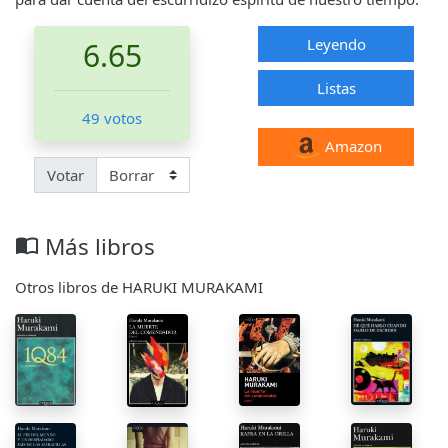
Leyendo
6.65
Listas
49 votos
Amazon
Votar
Más libros
import_contacts
Otros libros de HARUKI MURAKAMI