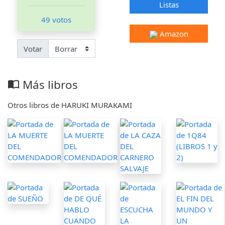
Listas
49 votos
Amazon
Votar
Más libros
import_contacts
Otros libros de HARUKI MURAKAMI