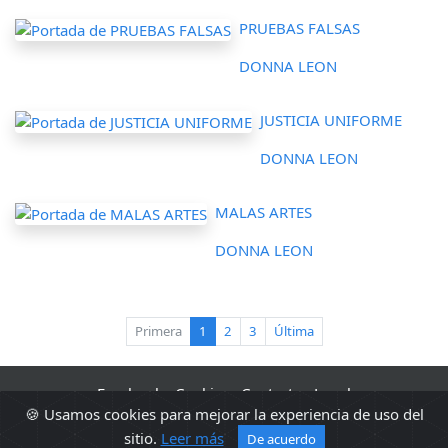
PRUEBAS FALSAS
DONNA LEON
JUSTICIA UNIFORME
DONNA LEON
MALAS ARTES
DONNA LEON
(current)
Primera
1
2
3
Última
Facebook
·
Cookies
·
Contacto
·
Legal
🍪 Usamos cookies para mejorar la experiencia de uso del
2010 - 2026 Sopa de libros s2 0.0440
sitio.
Leer más
De acuerdo