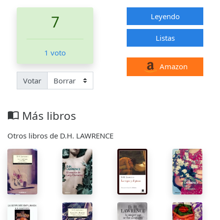
Leyendo
7
Listas
1 voto
Amazon
Votar
Más libros
import_contacts
Otros libros de D.H. LAWRENCE