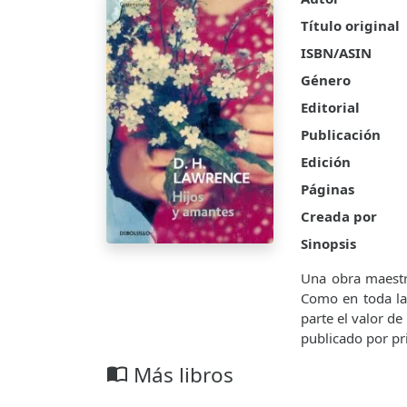
Título original
ISBN/ASIN
Género
Editorial
Publicación
Edición
Páginas
Creada por
Sinopsis
Una obra maestra
Como en toda la 
parte el valor de
publicado por pr
Más libros
import_contacts