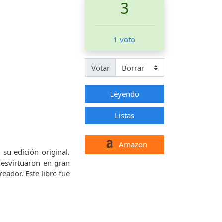
3
1 voto
Votar
Leyendo
Listas
Amazon
 su edición original.
desvirtuaron en gran
reador. Este libro fue