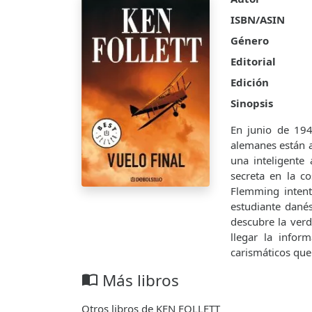
ISBN/ASIN
Género
Editorial
Edición
Sinopsis
En junio de 194
alemanes están a
una inteligente 
secreta en la c
Flemming intent
estudiante dané
descubre la verd
llegar la infor
carismáticos que
Más libros
import_contacts
Otros libros de KEN FOLLETT