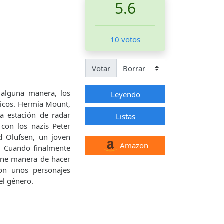
5.6
10 votos
Votar
 alguna manera, los
Leyendo
nicos. Hermia Mount,
na estación de radar
Listas
 con los nazis Peter
ld Olufsen, un joven
Amazon
a. Cuando finalmente
iene manera de hacer
con unos personajes
el género.