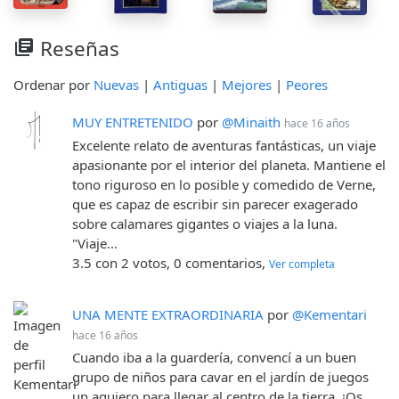
Reseñas
library_books
Ordenar por
Nuevas
|
Antiguas
|
Mejores
|
Peores
MUY ENTRETENIDO
por
@Minaith
hace 16 años
Excelente relato de aventuras fantásticas, un viaje
apasionante por el interior del planeta. Mantiene el
tono riguroso en lo posible y comedido de Verne,
que es capaz de escribir sin parecer exagerado
sobre calamares gigantes o viajes a la luna.
"Viaje...
3.5 con 2 votos, 0 comentarios,
Ver completa
UNA MENTE EXTRAORDINARIA
por
@Kementari
hace 16 años
Cuando iba a la guardería, convencí a un buen
grupo de niños para cavar en el jardín de juegos
un agujero para llegar al centro de la tierra. ¡Os