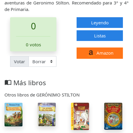
aventuras de Geronimo Stilton. Recomendado para 3º y 4º
de Primaria.
Leyendo
0
Listas
0 votos
Amazon
Votar
Más libros
import_contacts
Otros libros de GERÓNIMO STILTON