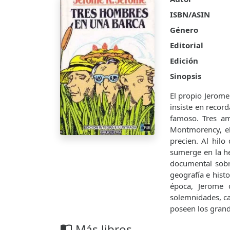
ISBN/ASIN
Género
Editorial
Edición
Sinopsis
El propio Jerome
insiste en recor
famoso. Tres am
Montmorency, el
precien. Al hilo
sumerge en la h
documental sobre
geografía e hist
época, Jerome c
solemnidades, ca
poseen los grand
Más libros
import_contacts