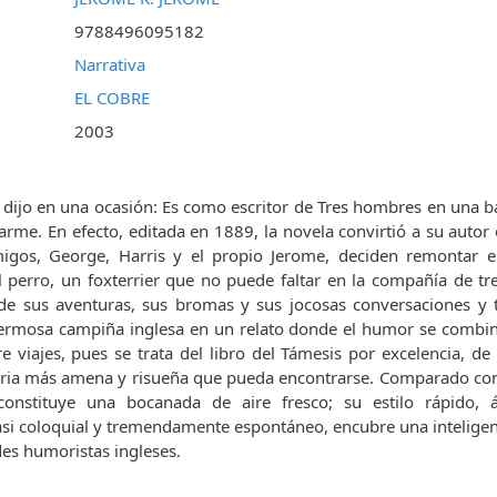
9788496095182
Narrativa
EL COBRE
2003
 dijo en una ocasión: Es como escritor de Tres hombres en una b
darme. En efecto, editada en 1889, la novela convirtió a su auto
igos, George, Harris y el propio Jerome, deciden remontar e
 perro, un foxterrier que no puede faltar en la compañía de t
 de sus aventuras, sus bromas y sus jocosas conversaciones y tri
ermosa campiña inglesa en un relato donde el humor se combin
 viajes, pues se trata del libro del Támesis por excelencia, de 
oria más amena y risueña que pueda encontrarse. Comparado con 
onstituye una bocanada de aire fresco; su estilo rápido, á
si coloquial y tremendamente espontáneo, encubre una inteligenci
es humoristas ingleses.