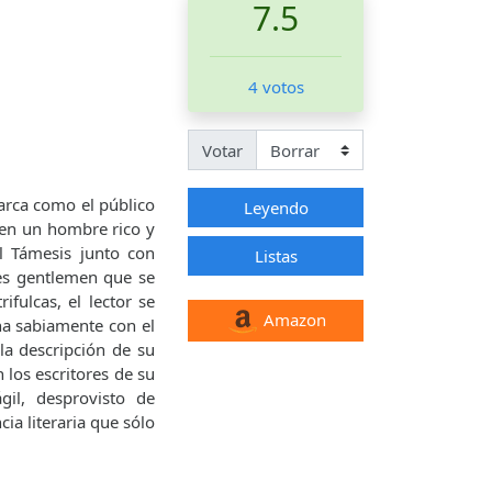
7.5
4 votos
Votar
arca como el público
Leyendo
r en un hombre rico y
l Támesis junto con
Listas
res gentlemen que se
fulcas, el lector se
Amazon
a sabiamente con el
la descripción de su
los escritores de su
gil, desprovisto de
a literaria que sólo