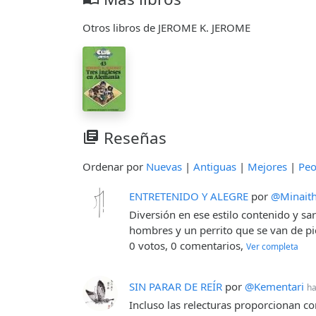
Otros libros de JEROME K. JEROME
Reseñas
library_books
Ordenar por
Nuevas
|
Antiguas
|
Mejores
|
Peo
ENTRETENIDO Y ALEGRE
por
@Minait
Diversión en ese estilo contenido y sa
hombres y un perrito que se van de pi
0 votos, 0 comentarios,
Ver completa
SIN PARAR DE REÍR
por
@Kementari
ha
Incluso las relecturas proporcionan co