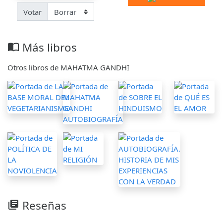
Votar
Más libros
import_contacts
Otros libros de MAHATMA GANDHI
Reseñas
library_books