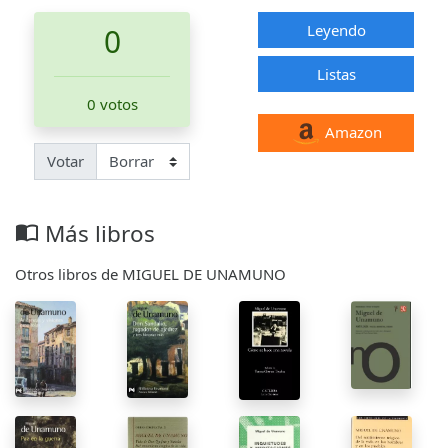
Leyendo
0
Listas
0 votos
Amazon
Votar
Más libros
import_contacts
Otros libros de MIGUEL DE UNAMUNO