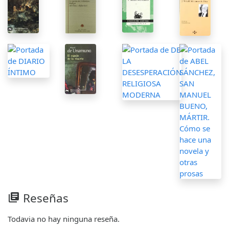
Reseñas
library_books
Todavia no hay ninguna reseña.