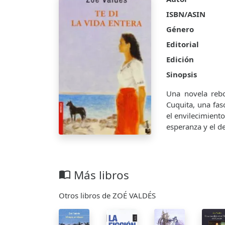
ISBN/ASIN
Género
Editorial
Edición
Sinopsis
Una novela rebo
Cuquita, una fas
el envilecimient
esperanza y el d
Más libros
import_contacts
Otros libros de ZOÉ VALDÉS