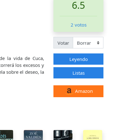
6.5
2 votos
Votar
de la vida de Cuca,
Leyendo
correrá los excesos y
la sobre el deseo, la
Listas
Amazon