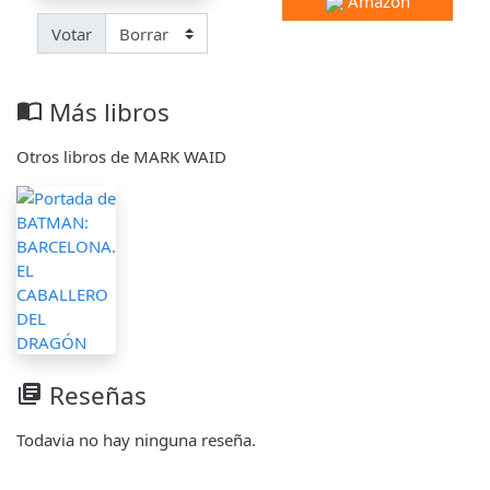
Amazon
Votar
Más libros
import_contacts
Otros libros de MARK WAID
Reseñas
library_books
Todavia no hay ninguna reseña.