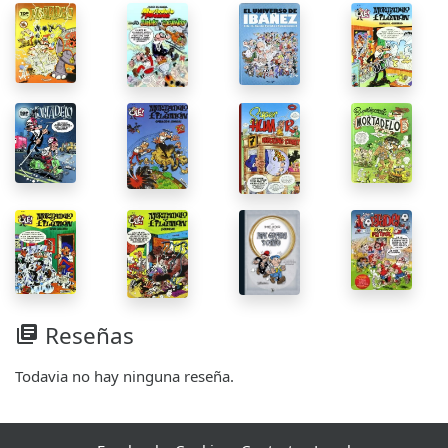
Reseñas
library_books
Todavia no hay ninguna reseña.